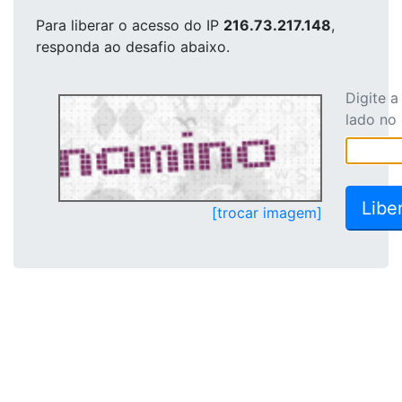
Para liberar o acesso
do IP
216.73.217.148
,
responda ao desafio abaixo.
Digite 
lado no
[trocar imagem]